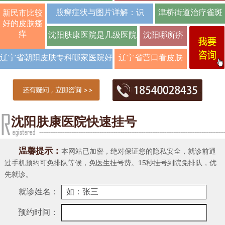
肤康皮肤
股癣症状与图片详解：识
津桥街道治疗雀斑
新民市比较
好的皮肤瘙
哪家医
痒
沈阳肤康医院是几级医院
沈阳哪所疥
疮科好
辽宁省朝阳皮肤专科哪家医院好
辽宁省营口看皮肤
病好的是哪里
沈阳肤康医院快速挂号
温馨提示：
本网站已加密，绝对保证您的隐私安全，就诊前通
过手机预约可免排队等候，免医生挂号费。15秒挂号到院免排队，优
先就诊。
就诊姓名：
预约时间：