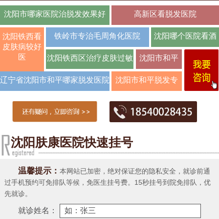
沈阳市哪家医院治脱发效果好
高新区看脱发医院
铁岭市专治毛周角化医院
沈阳哪个医院看酒
沈阳铁西看
皮肤病较好
糟鼻效
医
沈阳铁西区治疗皮肤过敏
沈阳市和平
皮肤瘙痒名
辽宁省沈阳市和平哪家脱发医院
沈阳市和平脱发专
医
较
科医院地址_联
沈阳肤康医院快速挂号
温馨提示：
本网站已加密，绝对保证您的隐私安全，就诊前通
过手机预约可免排队等候，免医生挂号费。15秒挂号到院免排队，优
先就诊。
就诊姓名：