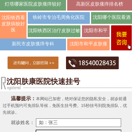
灯塔哪家医院皮肤瘙痒较好
高新区皮肤瘙痒排名榜
铁岭市专治毛周角化医院
沈阳哪个医院看酒
沈阳铁西看
皮肤病较好
糟鼻效
医
沈阳铁西区治疗皮肤过敏
沈阳市和平
皮肤瘙痒名
新民市皮肤瘙痒专科
沈阳市和平皮肤瘙
医
痒防冶所电话
沈阳肤康医院快速挂号
温馨提示：
本网站已加密，绝对保证您的隐私安全，就诊前通
过手机预约可免排队等候，免医生挂号费。15秒挂号到院免排队，优
先就诊。
就诊姓名：