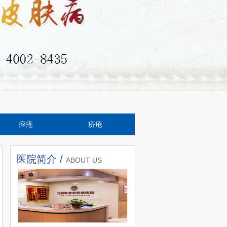
痤疮
疥疮
医院简介
/
ABOUT US