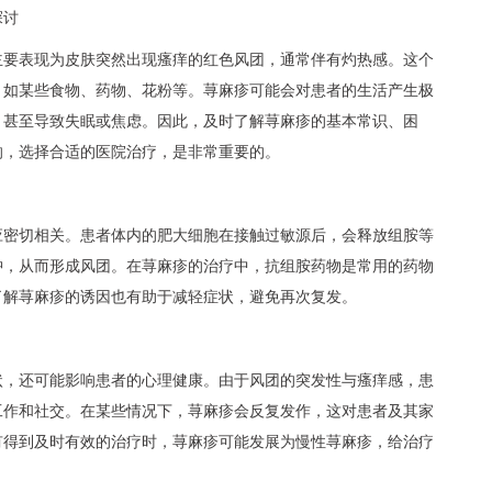
探讨
主要表现为皮肤突然出现瘙痒的红色风团，通常伴有灼热感。这个
，如某些食物、药物、花粉等。荨麻疹可能会对患者的生活产生极
，甚至导致失眠或焦虑。因此，及时了解荨麻疹的基本常识、困
响，选择合适的医院治疗，是非常重要的。
应密切相关。患者体内的肥大细胞在接触过敏源后，会释放组胺等
肿，从而形成风团。在荨麻疹的治疗中，抗组胺药物是常用的药物
了解荨麻疹的诱因也有助于减轻症状，避免再次复发。
状，还可能影响患者的心理健康。由于风团的突发性与瘙痒感，患
工作和社交。在某些情况下，荨麻疹会反复发作，这对患者及其家
有得到及时有效的治疗时，荨麻疹可能发展为慢性荨麻疹，给治疗