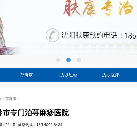
荨麻疹
皮肤过敏
皮肤瘙痒
心
>
荨麻疹
>
岭市专门治荨麻疹医院
：05-15
|
健康热线：185-4002-8435