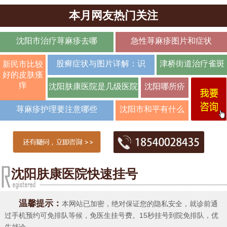
本月网友热门关注
沈阳市治疗荨麻疹去哪
急性荨麻疹图片和症状
股癣症状与图片详解：识
津桥街道治疗雀斑
新民市比较
好的皮肤瘙
哪家医
痒
沈阳肤康医院是几级医院
沈阳哪所疥
疮科好
荨麻疹护理要注意哪些
沈阳市和平有什么
荨麻疹医院,医
沈阳肤康医院快速挂号
温馨提示：
本网站已加密，绝对保证您的隐私安全，就诊前通
过手机预约可免排队等候，免医生挂号费。15秒挂号到院免排队，优