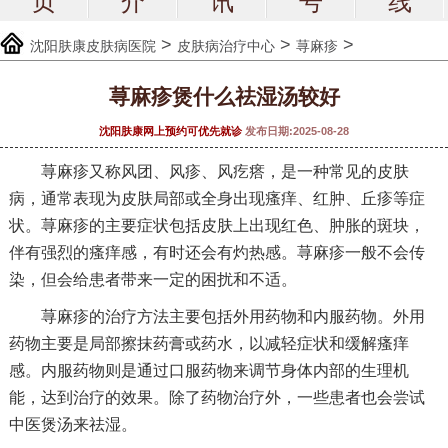
页
介
讯
号
线
>
>
>
沈阳肤康皮肤病医院
皮肤病治疗中心
荨麻疹
荨麻疹煲什么祛湿汤较好
沈阳肤康网上预约可优先就诊
发布日期:2025-08-28
荨麻疹又称风团、风疹、风疙瘩，是一种常见的皮肤
病，通常表现为皮肤局部或全身出现瘙痒、红肿、丘疹等症
状。荨麻疹的主要症状包括皮肤上出现红色、肿胀的斑块，
伴有强烈的瘙痒感，有时还会有灼热感。荨麻疹一般不会传
染，但会给患者带来一定的困扰和不适。
荨麻疹的治疗方法主要包括外用药物和内服药物。外用
药物主要是局部擦抹药膏或药水，以减轻症状和缓解瘙痒
感。内服药物则是通过口服药物来调节身体内部的生理机
能，达到治疗的效果。除了药物治疗外，一些患者也会尝试
中医煲汤来祛湿。